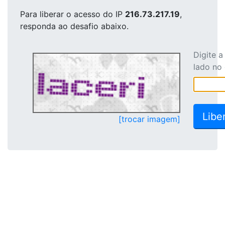
Para liberar o acesso
do IP
216.73.217.19
,
responda ao desafio abaixo.
Digite 
lado no
[trocar imagem]